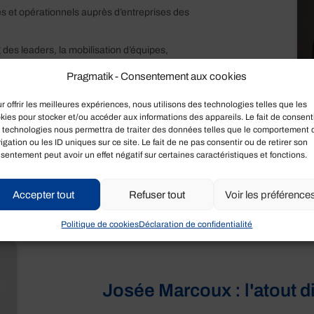
ues et opérationnels auprès d’entreprises des
g des leaders, la mobilisation d’équipes,
tats et l’élaboration de solutions innovantes. Ses
Pragmatik - Consentement aux cookies
er la réflexion créative ainsi qu’à assimiler
réconise le pragmatisme, la pertinence et une
r offrir les meilleures expériences, nous utilisons des technologies telles que les
kies pour stocker et/ou accéder aux informations des appareils. Le fait de consenti
 technologies nous permettra de traiter des données telles que le comportement 
igation ou les ID uniques sur ce site. Le fait de ne pas consentir ou de retirer son
sentement peut avoir un effet négatif sur certaines caractéristiques et fonctions.
Accepter tout
Refuser tout
Voir les préférence
Politique de cookies
Déclaration de confidentialité
Josée Marcoux : l'atout d