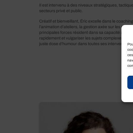
Il est intervenu à des niveaux stratégiques, tactiq
secteurs privé et public.
Créatif et bienveillant, Éric excelle dans le coachin
l’animation d’ateliers, la gestion axée sur les résul
principales forces résident dans sa capacité à suscit
rapidement et vulgariser les sujets complexes. Il p
juste dose d’humour dans toutes ses interventions.
Pou
coo
ces
nav
con