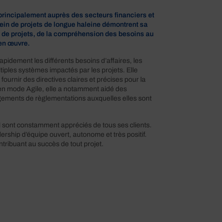
 principalement auprès des secteurs financiers et
ein de projets de longue haleine démontrent sa
on de projets, de la compréhension des besoins au
 en œuvre.
apidement les différents besoins d’affaires, les
iples systèmes impactés par les projets. Elle
fournir des directives claires et précises pour la
t en mode Agile, elle a notamment aidé des
ngements de règlementations auxquelles elles sont
il sont constamment appréciés de tous ses clients.
dership d’équipe ouvert, autonome et très positif.
ontribuant au succès de tout projet.