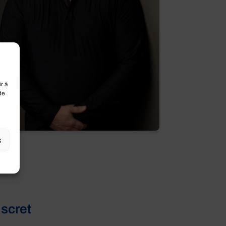
r à
de
s
iscret