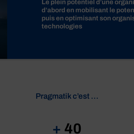
Le plein potentiel d’une organ
d’abord en mobilisant le poten
puis en optimisant son organis
technologies
Pragmatik c’est …
+
40