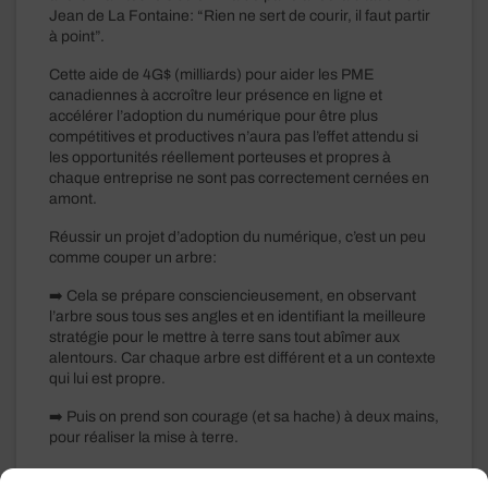
Jean de La Fontaine: “Rien ne sert de courir, il faut partir
à point”.
Cette aide de 4G$ (milliards) pour aider les PME
canadiennes à accroître leur présence en ligne et
accélérer l’adoption du numérique pour être plus
compétitives et productives n’aura pas l’effet attendu si
les opportunités réellement porteuses et propres à
chaque entreprise ne sont pas correctement cernées en
amont.
Réussir un projet d’adoption du numérique, c’est un peu
comme couper un arbre:
➡️ Cela se prépare consciencieusement, en observant
l’arbre sous tous ses angles et en identifiant la meilleure
stratégie pour le mettre à terre sans tout abîmer aux
alentours. Car chaque arbre est différent et a un contexte
qui lui est propre.
➡️ Puis on prend son courage (et sa hache) à deux mains,
pour réaliser la mise à terre.
Toutefois, lorsque l’on fait face à un arbre immense, il est