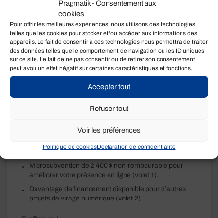
Pragmatik - Consentement aux
facile d’être séduit par une fausse croyance: « Ça ira
sûrement plus vite si l’on met plus d’efforts et qu’on
cookies
démarre rapidement ».
Pour offrir les meilleures expériences, nous utilisons des technologies
telles que les cookies pour stocker et/ou accéder aux informations des
L’expérience m’a montré que la réussite de tout projet se
appareils. Le fait de consentir à ces technologies nous permettra de traiter
joue essentiellement dans la phase de préparation.
des données telles que le comportement de navigation ou les ID uniques
Affûter consciencieusement sa hache est la clé d’une
sur ce site. Le fait de ne pas consentir ou de retirer son consentement
réussite efficiente. Trop nombreux encore sont ceux qui
peut avoir un effet négatif sur certaines caractéristiques et fonctions.
croient, à tort, qu’il faut s’empresser de se mettre en
œuvre et que la technologie apportera les réponses à
Accepter tout
tous leurs besoins en cours de route.
Refuser tout
Dans les prochaines semaines, je tâcherai de vous
partager des pistes de réflexion pour vous aider à éviter
Voir les préférences
ce piège et bien préparer le terrain pour votre virage
numérique. Comme ça, si vous désirez pleinement
Politique de cookies
Déclaration de confidentialité
profiter du
#PCAN
, vous saurez comment bien débuter !
Microsubvention de 2 400 $ non-rembourable pour
améliorer votre présence en ligne (volet 1).
Davantage de financement disponible pour d’autres
projets de virage numérique (volet 2).