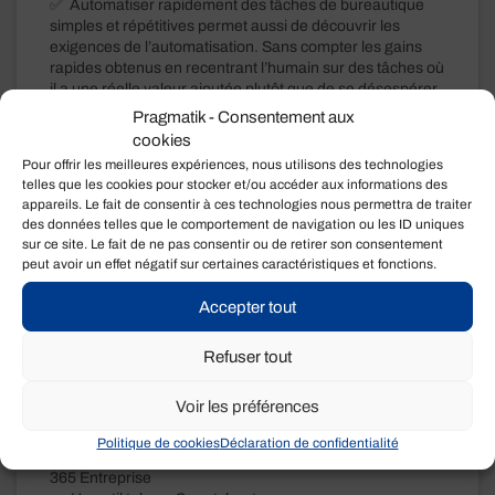
✅ Automatiser rapidement des tâches de bureautique
simples et répétitives permet aussi de découvrir les
exigences de l’automatisation. Sans compter les gains
rapides obtenus en recentrant l’humain sur des tâches où
il a une réelle valeur ajoutée plutôt que de se désespérer
à tenter d’embaucher un nouvel employé pour agir en
Pragmatik - Consentement aux
robot.
cookies
Pour offrir les meilleures expériences, nous utilisons des technologies
Voici quelques exemples que je vous invite à explorer:
telles que les cookies pour stocker et/ou accéder aux informations des
➡️ UiPath
appareils. Le fait de consentir à ces technologies nous permettra de traiter
➡️ Microsoft Power Automate
des données telles que le comportement de navigation ou les ID uniques
➡️ Automation Anywhere
sur ce site. Le fait de ne pas consentir ou de retirer son consentement
peut avoir un effet négatif sur certaines caractéristiques et fonctions.
✅ Le partage sécuritaire d’information en temps réel (ex:
tableaux de bord) via des outils personnalisables en
Accepter tout
mode “cloud” est aussi un moyen efficace pour débuter.
Ceci démarre la structuration de l’information et réduit le
besoin de saisie multiple de la même information, ou
Refuser tout
gérer multiples versions de la même information. Une
autre source d’économie de temps et d’efforts.
Voir les préférences
Pour bien débuter, vous pouvez exploiter :
Politique de cookies
Déclaration de confidentialité
➡️ Les fonctionnalités incluses dans la suite Microsoft
365 Entreprise