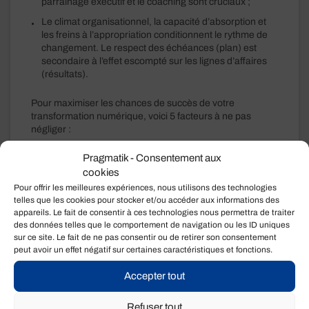
parrainage exécutif et le coaching sont cruciaux ;
Le climat organisationnel, la capacité d’absorption et
les freins à l’appropriation conditionnent le rythme de
changement. Le respect des échéances (plan) est
secondaire à l’effet escompté sur les lignes d’affaires
(résultats).
Pour maximiser les chances de succès de votre
transformation numérique, voici 5 facteurs à ne pas
négliger :
Rendez vos lignes d’affaires responsables de la
Pragmatik - Consentement aux
transformation numérique
. Abordez votre
cookies
transformation d’abord et avant tout comme un
Pour offrir les meilleures expériences, nous utilisons des technologies
projet d’affaires. La technologie doit appuyer la
telles que les cookies pour stocker et/ou accéder aux informations des
concrétisation des changements souhaités, et non
appareils. Le fait de consentir à ces technologies nous permettra de traiter
l’inverse !
des données telles que le comportement de navigation ou les ID uniques
sur ce site. Le fait de ne pas consentir ou de retirer son consentement
Misez sur la stabilité au sein de votre équipe de
peut avoir un effet négatif sur certaines caractéristiques et fonctions.
direction
. Les changements proposés doivent être
clairement justifiés et votre parrainage exécutif doit
Accepter tout
être fort, mobilisateur et crédible, surtout si vous
remettez en question des croyances et façons de
faire bien enracinées ;
Refuser tout